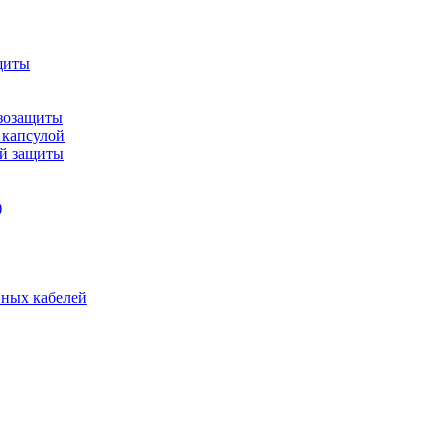
щиты
зозащиты
 капсулой
ой защиты
)
нных кабелей