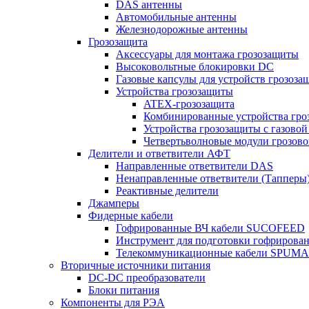
DAS антенны
Автомобильные антенны
Железнодорожные антенны
Грозозащита
Аксессуары для монтажа грозозащиты
Высоковольтные блокировки DC
Газовые капсулы для устройств грозоза
Устройства грозозащиты
ATEX-грозозащита
Комбинированные устройства гро
Устройства грозозащиты с газовой
Четвертьволновые модули грозов
Делители и ответвители АФТ
Направленные ответвители DAS
Ненаправленные ответвители (Тапперы
Реактивные делители
Джамперы
Фидерные кабели
Гофрированные ВЧ кабели SUCOFEED
Инструмент для подготовки гофрирова
Телекоммуникационные кабели SPUMA
Вторичные источники питания
DC-DC преобразователи
Блоки питания
Компоненты для РЭА