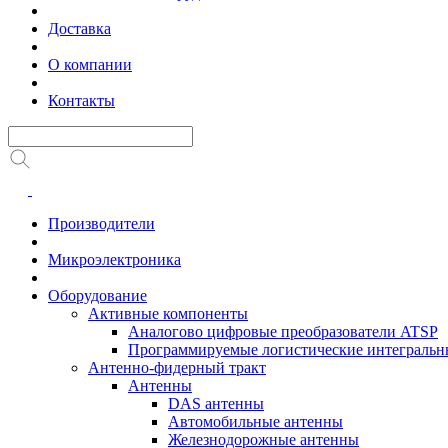
Доставка
О компании
Контакты
Производители
Микроэлектроника
Оборудование
Активные компоненты
Аналогово цифровые преобразователи ATSP
Программируемые логистические интеграль
Антенно-фидерный тракт
Антенны
DAS антенны
Автомобильные антенны
Железнодорожные антенны