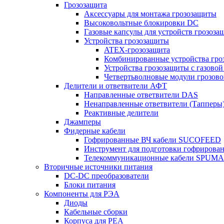
Грозозащита
Аксессуары для монтажа грозозащиты
Высоковольтные блокировки DC
Газовые капсулы для устройств грозоза
Устройства грозозащиты
ATEX-грозозащита
Комбинированные устройства гро
Устройства грозозащиты с газовой
Четвертьволновые модули грозов
Делители и ответвители АФТ
Направленные ответвители DAS
Ненаправленные ответвители (Тапперы
Реактивные делители
Джамперы
Фидерные кабели
Гофрированные ВЧ кабели SUCOFEED
Инструмент для подготовки гофрирова
Телекоммуникационные кабели SPUMA
Вторичные источники питания
DC-DC преобразователи
Блоки питания
Компоненты для РЭА
Диоды
Кабельные сборки
Корпуса для РЕА