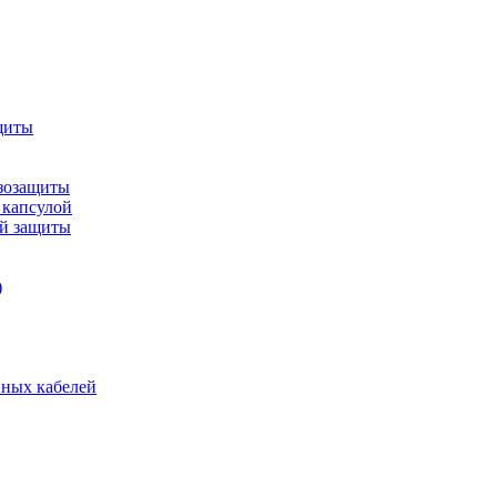
щиты
зозащиты
 капсулой
ой защиты
)
нных кабелей