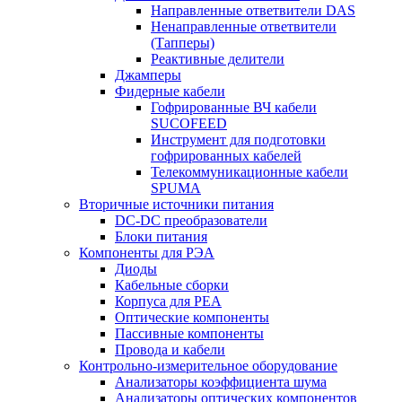
Направленные ответвители DAS
Ненаправленные ответвители
(Тапперы)
Реактивные делители
Джамперы
Фидерные кабели
Гофрированные ВЧ кабели
SUCOFEED
Инструмент для подготовки
гофрированных кабелей
Телекоммуникационные кабели
SPUMA
Вторичные источники питания
DC-DC преобразователи
Блоки питания
Компоненты для РЭА
Диоды
Кабельные сборки
Корпуса для РЕА
Оптические компоненты
Пассивные компоненты
Провода и кабели
Контрольно-измерительное оборудование
Анализаторы коэффициента шума
Анализаторы оптических компонентов