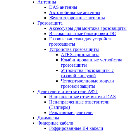
Антенны
DAS антенны
Автомобильные антенны
Железнодорожные антенны
Грозозащита
Аксессуары для монтажа грозозащиты
Высоковольтные блокировки DC
Газовые капсулы для устройств
грозозащиты
Устройства грозозащиты
ATEX-грозозащита
Комбинированные устройства
грозозащиты
Устройства грозозащиты с
газовой капсулой
Четвертьволновые модули
грозовой защиты
Делители и ответвители АФТ
Направленные ответвители DAS
Ненаправленные ответвители
(Тапперы)
Реактивные делители
Джамперы
Фидерные кабели
Гофрированные ВЧ кабели