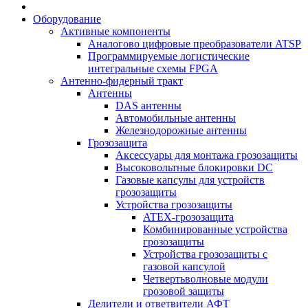
Оборудование
Активные компоненты
Аналогово цифровые преобразователи ATSP
Программируемые логистические
интегральные схемы FPGA
Антенно-фидерный тракт
Антенны
DAS антенны
Автомобильные антенны
Железнодорожные антенны
Грозозащита
Аксессуары для монтажа грозозащиты
Высоковольтные блокировки DC
Газовые капсулы для устройств
грозозащиты
Устройства грозозащиты
ATEX-грозозащита
Комбинированные устройства
грозозащиты
Устройства грозозащиты с
газовой капсулой
Четвертьволновые модули
грозовой защиты
Делители и ответвители АФТ